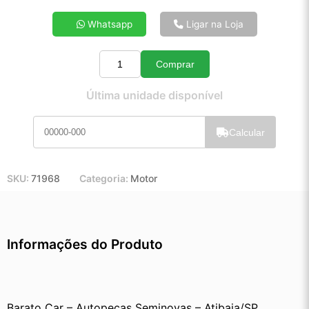
4x de R$ 40,51
Whatsapp
Ligar na Loja
5x de R$ 32,63
6x de R$ 27,38
Comprar
7x de R$ 23,61
Quantidade
8x de R$ 20,82
Última unidade disponível
9x de R$ 18,66
10x de R$ 16,88
Calcular
11x de R$ 15,51
12x de R$ 14,28
SKU:
71968
Categoria:
Motor
Informações do Produto
Barato Car – Autopeças Seminovas – Atibaia/SP