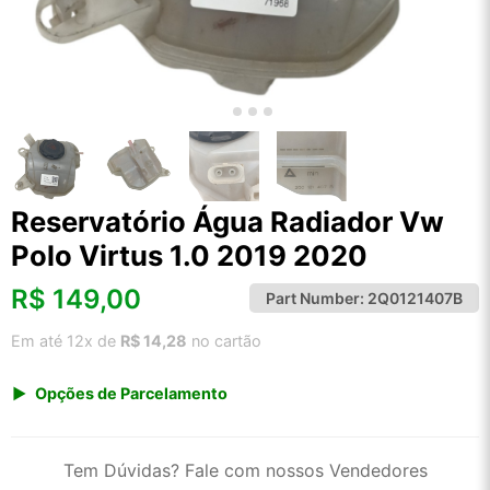
Reservatório Água Radiador Vw
Polo Virtus 1.0 2019 2020
R$
149,00
Part Number:
2Q0121407B
Em até 12x de
R$ 14,28
no cartão
Opções de Parcelamento
1x de R$ 155,41
2x de R$ 79,86
Tem Dúvidas? Fale com nossos Vendedores
3x de R$ 53,62