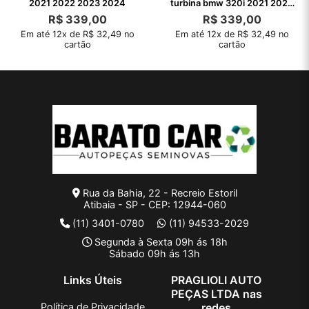
2021 2022 2023 2024
turbina bmw 320i 2021 2022
2023 2024
R$
339,00
R$
339,00
Em até 12x de R$ 32,49 no
Em até 12x de R$ 32,49 no
cartão
cartão
Rua da Bahia, 22 - Recreio Estoril
Atibaia - SP - CEP: 12944-060
(11) 3401-0780
(11) 94533-2029
Segunda à Sexta 09h ás 18h
Sábado 09h ás 13h
Links Úteis
PRAGLIOLI AUTO
PEÇAS LTDA nas
Política de Privacidade
redes