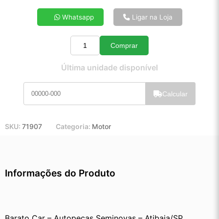
4x de R$ 37,79
Whatsapp
Ligar na Loja
5x de R$ 30,44
6x de R$ 25,54
Comprar
7x de R$ 22,02
Quantidade
8x de R$ 19,43
Última unidade disponível
9x de R$ 17,41
10x de R$ 15,75
Calcular
11x de R$ 14,47
12x de R$ 13,32
SKU:
71907
Categoria:
Motor
Informações do Produto
Barato Car – Autopeças Seminovas – Atibaia/SP