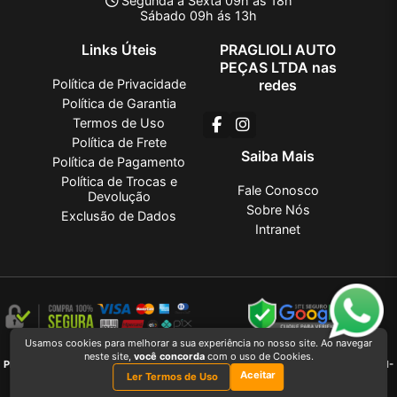
Segunda à Sexta 09h ás 18h
Sábado 09h ás 13h
Links Úteis
PRAGLIOLI AUTO
PEÇAS LTDA nas
Política de Privacidade
redes
Política de Garantia
Termos de Uso
Política de Frete
Saiba Mais
Política de Pagamento
Política de Trocas e
Fale Conosco
Devolução
Sobre Nós
Exclusão de Dados
Intranet
Usamos cookies para melhorar a sua experiência no nosso site. Ao navegar
PRAGLIOLI AUTO PEÇAS LTDA
2026 CREATED BY
VAAPT
neste site,
você concorda
com o uso de Cookies.
PRAGLIOLI AUTO PEÇAS LTDA
é uma empresa inscrita no CNPJ
27.381.736/0001-
Aceitar
03
Ler Termos de Uso