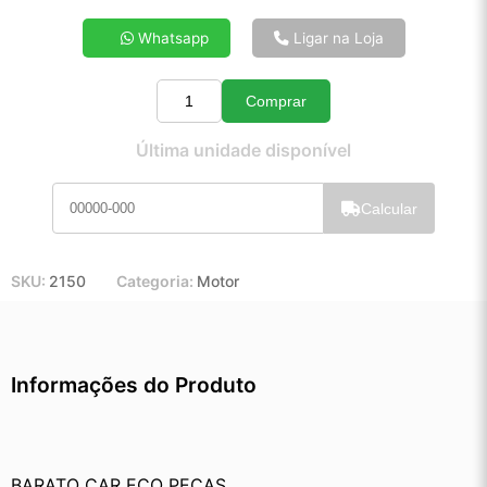
4x de R$ 14,95
Whatsapp
Ligar na Loja
5x de R$ 12,05
6x de R$ 10,11
Comprar
7x de R$ 8,71
Quantidade
8x de R$ 7,69
Última unidade disponível
9x de R$ 6,89
10x de R$ 6,23
Calcular
11x de R$ 5,73
12x de R$ 5,27
SKU:
2150
Categoria:
Motor
Informações do Produto
BARATO CAR ECO PEÇAS