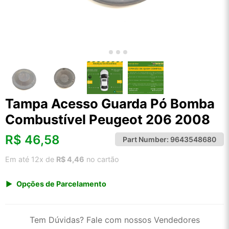
Tampa Acesso Guarda Pó Bomba
Combustível Peugeot 206 2008
R$
46,58
Part Number:
9643548680
Em até 12x de
R$ 4,46
no cartão
Opções de Parcelamento
1x de R$ 48,58
2x de R$ 24,97
Tem Dúvidas? Fale com nossos Vendedores
3x de R$ 16,76