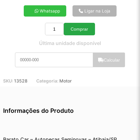
4x de R$ 12,66
Whatsapp
Ligar na Loja
5x de R$ 10,20
6x de R$ 8,56
Comprar
7x de R$ 7,38
Quantidade
8x de R$ 6,51
Última unidade disponível
9x de R$ 5,83
10x de R$ 5,28
Calcular
11x de R$ 4,85
12x de R$ 4,46
SKU:
13528
Categoria:
Motor
Informações do Produto
Barato Car – Autopeças Seminovas – Atibaia/SP