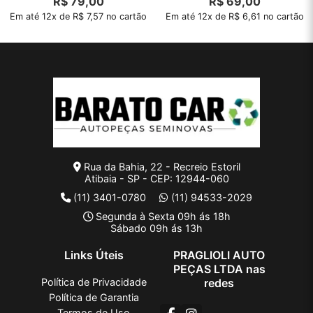
R$
79,00
R$
69,00
Em até 12x de R$ 7,57 no cartão
Em até 12x de R$ 6,61 no cartão
Rua da Bahia, 22 - Recreio Estoril
Atibaia - SP - CEP: 12944-060
(11) 3401-0780
(11) 94533-2029
Segunda à Sexta 09h ás 18h
Sábado 09h ás 13h
Links Úteis
PRAGLIOLI AUTO
PEÇAS LTDA nas
Política de Privacidade
redes
Política de Garantia
Termos de Uso