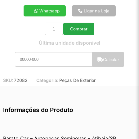
4x de R$ 21,48
Whatsapp
Ligar na Loja
5x de R$ 17,30
6x de R$ 14,52
Comprar
7x de R$ 12,52
Quantidade
8x de R$ 11,04
Última unidade disponível
9x de R$ 9,89
10x de R$ 8,95
Calcular
11x de R$ 8,22
12x de R$ 7,57
SKU:
72082
Categoria:
Peças De Exterior
Informações do Produto
Barato Car – Autopeças Seminovas – Atibaia/SP