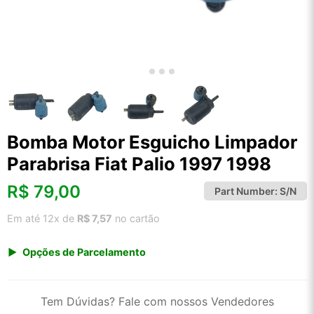
Bomba Motor Esguicho Limpador
Parabrisa Fiat Palio 1997 1998
R$
79,00
Part Number:
S/N
Em até 12x de
R$ 7,57
no cartão
Opções de Parcelamento
1x de R$ 82,40
2x de R$ 42,34
Tem Dúvidas? Fale com nossos Vendedores
3x de R$ 28,43