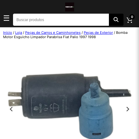
☰
0
Início
/
Loja
/
Peças de Carros e Caminhonetes
/
Peças de Exterior
/ Bomba
Motor Esguicho Limpador Parabrisa Fiat Palio 1997 1998