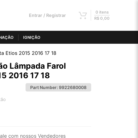
0 itens
Entrar / Registrar
R$
0,00
INAÇÃO
IGNIÇÃO
a Etios 2015 2016 17 18
ão Lâmpada Farol
15 2016 17 18
Part Number:
9922680008
tão
2x de R$ 25,74
4x de R$ 13,06
ale com nossos Vendedores