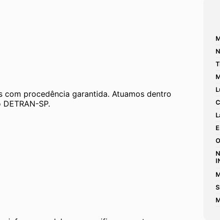
M
N
T
M
L
 com procedência garantida. Atuamos dentro 
 ao DETRAN-SP.
C
L
E
O
N
I
M
S
M