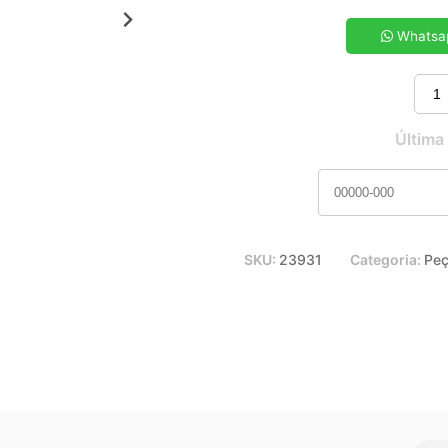
5x de R$ 10,52
7x de R$ 7,61
Whatsa
9x de R$ 6,01
11x de R$ 5,00
Última
SKU:
23931
Categoria:
Peç