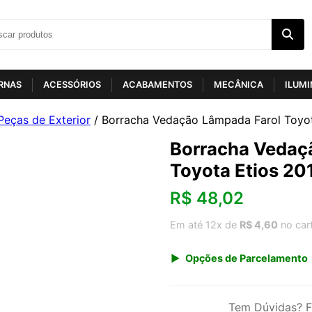
RNAS
ACESSÓRIOS
ACABAMENTOS
MECÂNICA
ILUM
Peças de Exterior
/ Borracha Vedação Lâmpada Farol Toyot
Borracha Vedaç
Toyota Etios 20
R$
48,02
Em até 12x de
R$ 4,60
no car
Opções de Parcelamento
1x de R$ 50,08
3x de R$ 17,28
Tem Dúvidas? F