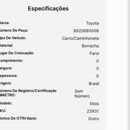
Especificações
arca:
Toyota
úmero De Peça:
9922680008
ipo De Veículo:
Carro/Caminhonete
aterial:
Borracha
ugar De Colocação:
Farol
omprimento:
0
argura:
0
spessura:
0
rigem:
Brasil
úmero De Registro/certificação
Sem
NMETRO:
Número
odelo:
Etios
KU:
23931
otivo De GTIN Vacío:
Outro