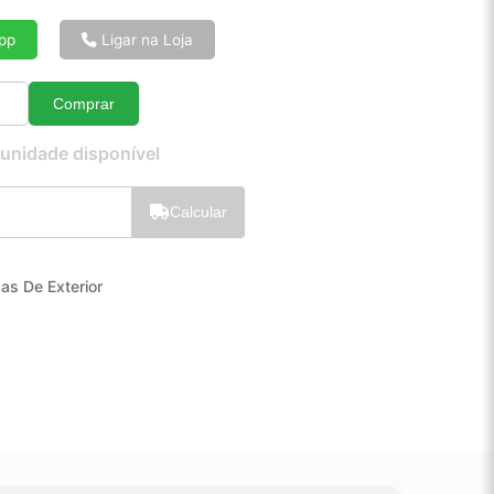
6x de R$ 8,82
8x de R$ 6,71
pp
Ligar na Loja
10x de R$ 5,44
12x de R$ 4,60
Comprar
Quantidade
 unidade disponível
Calcular
as De Exterior