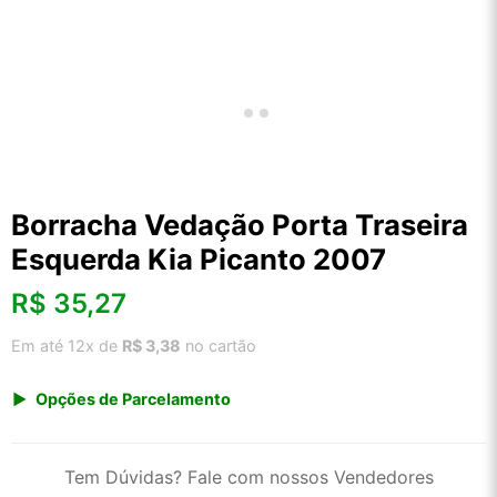
Borracha Vedação Porta Traseira
Esquerda Kia Picanto 2007
R$
35,27
Em até 12x de
R$ 3,38
no cartão
Opções de Parcelamento
1x de R$ 36,79
2x de R$ 18,90
Tem Dúvidas? Fale com nossos Vendedores
3x de R$ 12,69