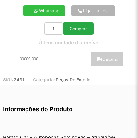
4x de R$ 9,59
Whatsapp
Ligar na Loja
5x de R$ 7,72
6x de R$ 6,48
Comprar
7x de R$ 5,59
Quantidade
8x de R$ 4,93
Última unidade disponível
9x de R$ 4,42
10x de R$ 4,00
Calcular
11x de R$ 3,67
12x de R$ 3,38
SKU:
2431
Categoria:
Peças De Exterior
Informações do Produto
Barato Car – Autopeças Seminovas – Atibaia/SP