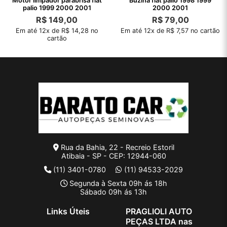
Motor limpador parabrisa fiat
Buzina fiat palio 1998 1999
palio 1999 2000 2001
2000 2001
R$
149,00
R$
79,00
Em até 12x de R$ 14,28 no
Em até 12x de R$ 7,57 no cartão
cartão
Rua da Bahia, 22 - Recreio Estoril
Atibaia - SP - CEP: 12944-060
(11) 3401-0780
(11) 94533-2029
Segunda à Sexta 09h ás 18h
Sábado 09h ás 13h
Links Úteis
PRAGLIOLI AUTO
PEÇAS LTDA nas