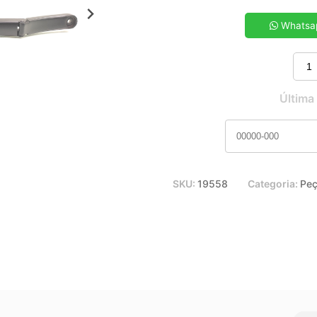
5x de R$ 21,68
7x de R$ 15,68
Whatsa
9x de R$ 12,40
11x de R$ 10,31
Última
SKU:
19558
Categoria:
Peç