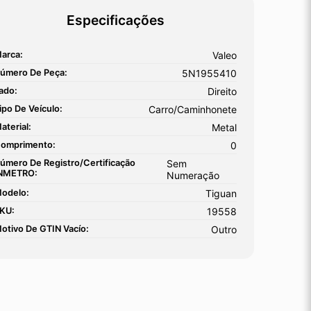
Especificações
arca:
Valeo
úmero De Peça:
5N1955410
ado:
Direito
ipo De Veículo:
Carro/Caminhonete
aterial:
Metal
omprimento:
0
úmero De Registro/certificação
Sem
NMETRO:
Numeração
odelo:
Tiguan
KU:
19558
otivo De GTIN Vacío:
Outro