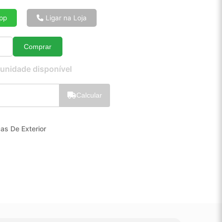
6x de R$ 18,19
8x de R$ 13,84
pp
Ligar na Loja
10x de R$ 11,22
12x de R$ 9,49
Comprar
Quantidade
 unidade disponível
Calcular
as De Exterior