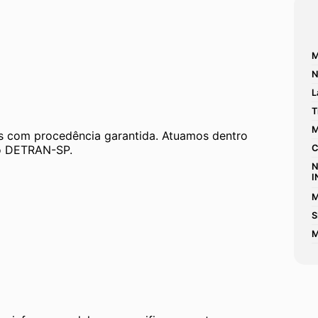
M
N
L
T
M
 com procedência garantida. Atuamos dentro 
 ao DETRAN-SP.
C
N
I
M
S
M