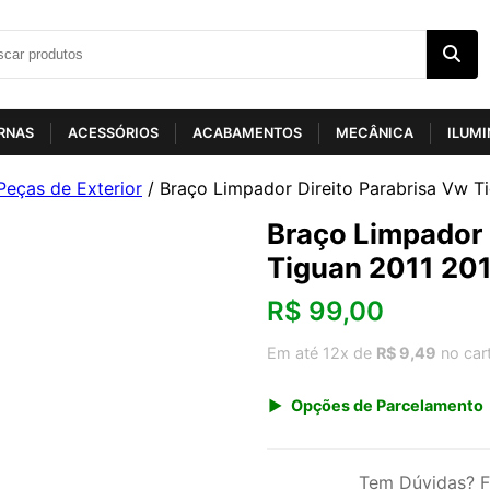
RNAS
ACESSÓRIOS
ACABAMENTOS
MECÂNICA
ILUM
Peças de Exterior
/ Braço Limpador Direito Parabrisa Vw T
Braço Limpador 
Tiguan 2011 201
R$
99,00
Em até 12x de
R$ 9,49
no car
Opções de Parcelamento
1x de R$ 103,26
3x de R$ 35,62
Tem Dúvidas? F