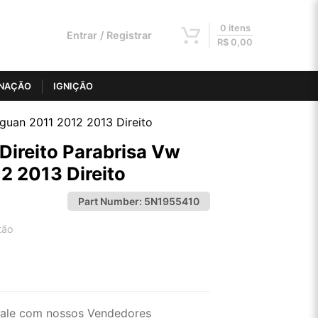
0 itens
Entrar / Registrar
R$
0,00
INAÇÃO
IGNIÇÃO
iguan 2011 2012 2013 Direito
Direito Parabrisa Vw
2 2013 Direito
Part Number:
5N1955410
tão
2x de R$ 53,06
4x de R$ 26,92
ale com nossos Vendedores