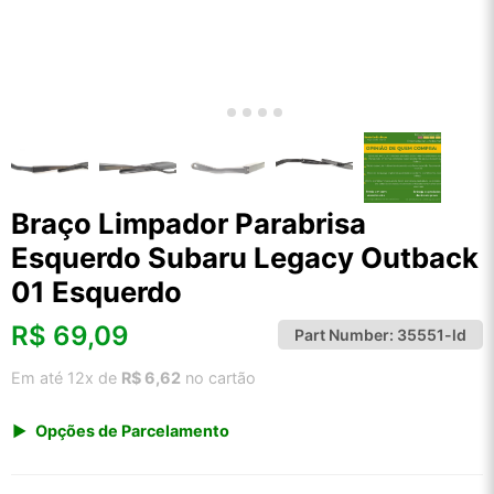
Braço Limpador Parabrisa
Esquerdo Subaru Legacy Outback
01 Esquerdo
R$
69,09
Part Number:
35551-ld
Em até 12x de
R$ 6,62
no cartão
Opções de Parcelamento
1x de R$ 72,06