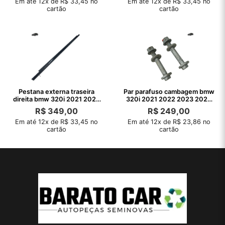
Em até 12x de R$ 33,45 no
Em até 12x de R$ 33,45 no
cartão
cartão
Pestana externa traseira
Par parafuso cambagem bmw
direita bmw 320i 2021 2022
320i 2021 2022 2023 2024
2023
2025
R$
349,00
R$
249,00
Em até 12x de R$ 33,45 no
Em até 12x de R$ 23,86 no
cartão
cartão