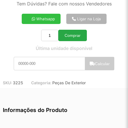
2x de R$ 37,03
Tem Dúvidas? Fale com nossos Vendedores
3x de R$ 24,86
4x de R$ 18,78
Whatsapp
Ligar na Loja
5x de R$ 15,13
6x de R$ 12,70
Comprar
7x de R$ 10,95
Quantidade
8x de R$ 9,66
Última unidade disponível
9x de R$ 8,65
10x de R$ 7,83
Calcular
11x de R$ 7,19
12x de R$ 6,62
SKU:
3225
Categoria:
Peças De Exterior
Informações do Produto