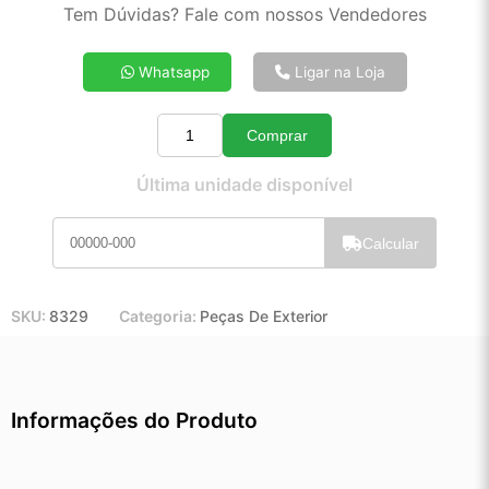
2x de R$ 25,74
Tem Dúvidas? Fale com nossos Vendedores
3x de R$ 17,28
4x de R$ 13,06
Whatsapp
Ligar na Loja
5x de R$ 10,52
6x de R$ 8,82
Comprar
7x de R$ 7,61
Quantidade
8x de R$ 6,71
Última unidade disponível
9x de R$ 6,01
10x de R$ 5,44
Calcular
11x de R$ 5,00
12x de R$ 4,60
SKU:
8329
Categoria:
Peças De Exterior
Informações do Produto