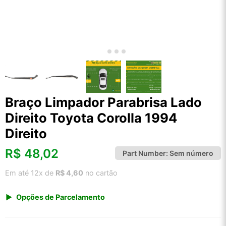
Braço Limpador Parabrisa Lado
Direito Toyota Corolla 1994
Direito
R$
48,02
Part Number:
Sem número
Em até 12x de
R$ 4,60
no cartão
Opções de Parcelamento
1x de R$ 50,08