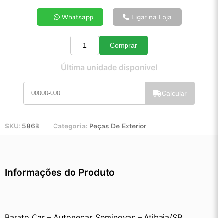
4x de R$ 49,84
Whatsapp
Ligar na Loja
5x de R$ 40,15
6x de R$ 33,69
Comprar
7x de R$ 29,04
Quantidade
8x de R$ 25,62
Última unidade disponível
9x de R$ 22,96
10x de R$ 20,77
Calcular
11x de R$ 19,08
12x de R$ 17,57
SKU:
5868
Categoria:
Peças De Exterior
Informações do Produto
Barato Car – Autopeças Seminovas – Atibaia/SP