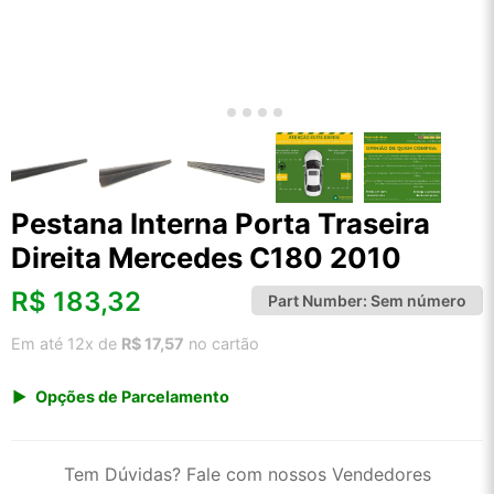
Pestana Interna Porta Traseira
Direita Mercedes C180 2010
R$
183,32
Part Number:
Sem número
Em até 12x de
R$ 17,57
no cartão
Opções de Parcelamento
1x de R$ 191,20
2x de R$ 98,26
Tem Dúvidas? Fale com nossos Vendedores
3x de R$ 65,96