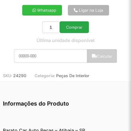
4x de R$ 17,67
Whatsapp
Ligar na Loja
5x de R$ 14,24
6x de R$ 11,94
Comprar
7x de R$ 10,30
Quantidade
8x de R$ 9,08
Última unidade disponível
9x de R$ 8,14
10x de R$ 7,36
Calcular
11x de R$ 6,77
12x de R$ 6,23
SKU:
24290
Categoria:
Peças De Interior
Informações do Produto
Barato Car Auto Peças – Atibaia – SP