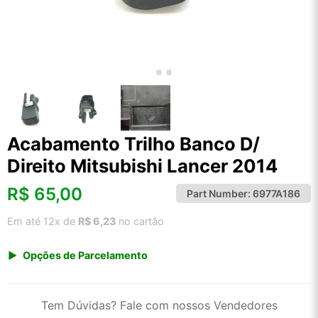
Acabamento Trilho Banco D/
Direito Mitsubishi Lancer 2014
R$
65,00
Part Number:
6977A186
Em até 12x de
R$ 6,23
no cartão
Opções de Parcelamento
1x de R$ 67,80
2x de R$ 34,84
Tem Dúvidas? Fale com nossos Vendedores
3x de R$ 23,39