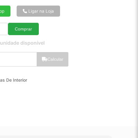
6x de R$ 22,99
8x de R$ 17,49
pp
Ligar na Loja
10x de R$ 14,18
12x de R$ 11,99
Comprar
Quantidade
 unidade disponível
Calcular
as De Interior