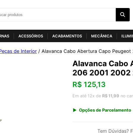
RNAS
ACESSÓRIOS
ACABAMENTOS
MECÂNICA
ILUM
Peças de Interior
/ Alavanca Cabo Abertura Capo Peugeot
Alavanca Cabo 
206 2001 2002
R$
125,13
Em até 12x de
R$ 11,99
no car
Opções de Parcelamento
1x de R$ 130,51
3x de R$ 45,03
Tem Dúvidas? F