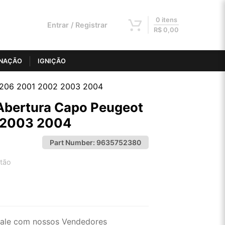
0 itens
Entrar / Registrar
R$
0,00
INAÇÃO
IGNIÇÃO
 206 2001 2002 2003 2004
Abertura Capo Peugeot
 2003 2004
Part Number:
9635752380
tão
2x de R$ 67,07
4x de R$ 34,02
ale com nossos Vendedores