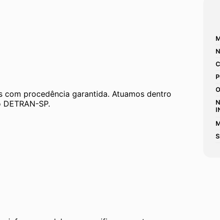
M
N
C
P
O
 com procedência garantida. Atuamos dentro 
 ao DETRAN-SP.
N
I
M
S