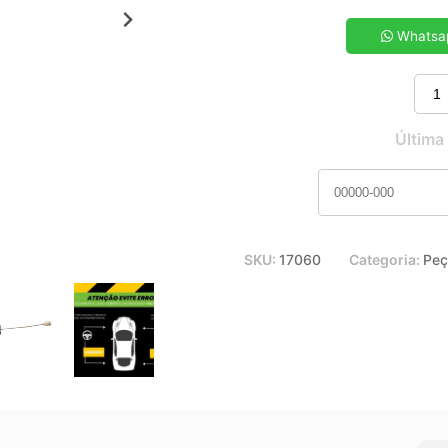
5x de R$ 27,40
7x de R$ 19,82
Whatsa
9x de R$ 15,67
11x de R$ 13,02
Última
SKU:
17060
Categoria:
Peç