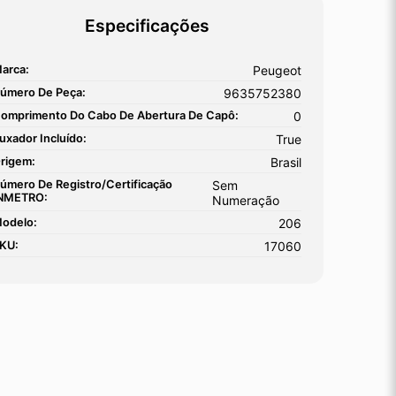
Especificações
arca:
Peugeot
úmero De Peça:
9635752380
omprimento Do Cabo De Abertura De Capô:
0
uxador Incluído:
True
rigem:
Brasil
úmero De Registro/certificação
Sem
NMETRO:
Numeração
odelo:
206
KU:
17060