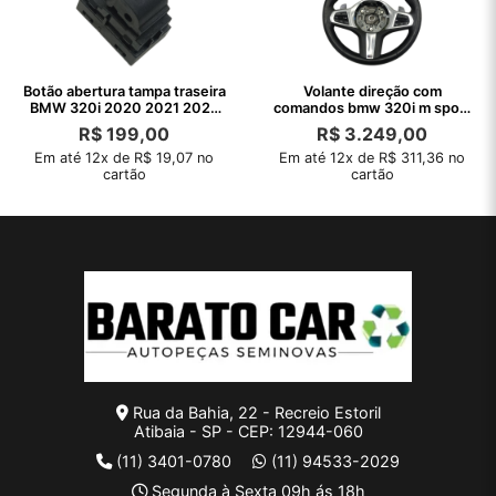
Botão abertura tampa traseira
Volante direção com
BMW 320i 2020 2021 2022
comandos bmw 320i m sport
2023
2021 desgaste
R$
199,00
R$
3.249,00
Em até 12x de R$ 19,07 no
Em até 12x de R$ 311,36 no
cartão
cartão
Rua da Bahia, 22 - Recreio Estoril
Atibaia - SP - CEP: 12944-060
(11) 3401-0780
(11) 94533-2029
Segunda à Sexta 09h ás 18h