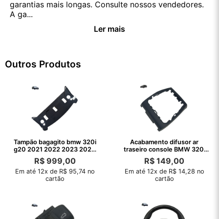
garantias mais longas. Consulte nossos vendedores.
A ga...
Ler mais
Outros Produtos
Tampão bagagito bmw 320i
Acabamento difusor ar
g20 2021 2022 2023 2024
traseiro console BMW 320i
2025
2020 2021 22
R$
999,00
R$
149,00
Em até 12x de R$ 95,74 no
Em até 12x de R$ 14,28 no
cartão
cartão