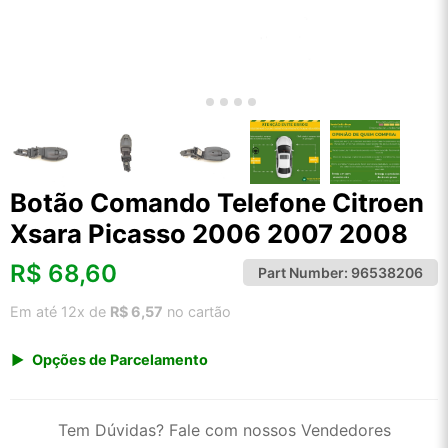
Botão Comando Telefone Citroen
Xsara Picasso 2006 2007 2008
R$
68,60
Part Number:
96538206
Em até 12x de
R$ 6,57
no cartão
Opções de Parcelamento
1x de R$ 71,55
2x de R$ 36,77
Tem Dúvidas? Fale com nossos Vendedores
3x de R$ 24,68