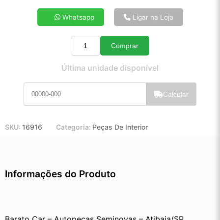
4x de R$ 18,65
Whatsapp
Ligar na Loja
5x de R$ 15,02
6x de R$ 12,61
Comprar
7x de R$ 10,87
Quantidade
8x de R$ 9,59
Última unidade disponível
9x de R$ 8,59
10x de R$ 7,77
Calcular
11x de R$ 7,14
12x de R$ 6,57
SKU:
16916
Categoria:
Peças De Interior
Informações do Produto
Barato Car – Autopeças Seminovas – Atibaia/SP