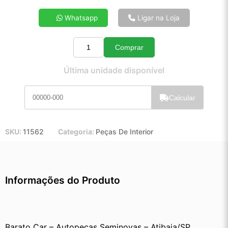
4x de R$ 13,06
Whatsapp
Ligar na Loja
5x de R$ 10,52
6x de R$ 8,82
Comprar
7x de R$ 7,61
Quantidade
8x de R$ 6,71
Última unidade disponível
9x de R$ 6,01
10x de R$ 5,44
Calcular
11x de R$ 5,00
12x de R$ 4,60
SKU:
11562
Categoria:
Peças De Interior
Informações do Produto
Barato Car – Autopeças Seminovas – Atibaia/SP