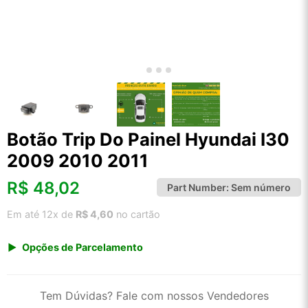
Botão Trip Do Painel Hyundai I30
2009 2010 2011
R$
48,02
Part Number:
Sem número
Em até 12x de
R$ 4,60
no cartão
Opções de Parcelamento
1x de R$ 50,08
2x de R$ 25,74
Tem Dúvidas? Fale com nossos Vendedores
3x de R$ 17,28