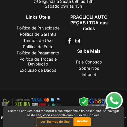
Segunda à Sexta 09h ás 18h
Sábado 09h ás 13h
Links Úteis
PRAGLIOLI AUTO
PEÇAS LTDA nas
Política de Privacidade
redes
Política de Garantia
Termos de Uso
Política de Frete
Saiba Mais
Política de Pagamento
Política de Trocas e
Fale Conosco
Devolução
Sobre Nós
Exclusão de Dados
Intranet
Usamos cookies para melhorar a sua experiência no nosso site. Ao navegar
PRAGLIOLI AUTO PEÇAS LTDA
2026 CREATED BY
VAAPT
neste site,
você concorda
com o uso de Cookies.
PRAGLIOLI AUTO PEÇAS LTDA
é uma empresa inscrita no CNPJ
27.381.736/0001-
Aceitar
03
Ler Termos de Uso