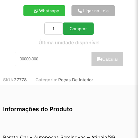
4x de R$ 21,05
Whatsapp
Ligar na Loja
5x de R$ 16,95
6x de R$ 14,23
Comprar
7x de R$ 12,27
Quantidade
8x de R$ 10,82
Última unidade disponível
9x de R$ 9,69
10x de R$ 8,77
Calcular
11x de R$ 8,06
12x de R$ 7,42
SKU:
27778
Categoria:
Peças De Interior
Informações do Produto
Barato Car – Autopeças Seminovas – Atibaia/SP