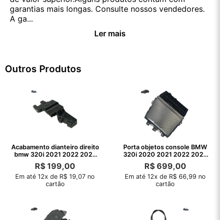
garantias mais longas. Consulte nossos vendedores.
A ga...
Ler mais
Outros Produtos
Acabamento dianteiro direito
Porta objetos console BMW
bmw 320i 2021 2022 2023
320i 2020 2021 2022 2023
2024
2024 2025
R$
199,00
R$
699,00
Em até 12x de R$ 19,07 no
Em até 12x de R$ 66,99 no
cartão
cartão