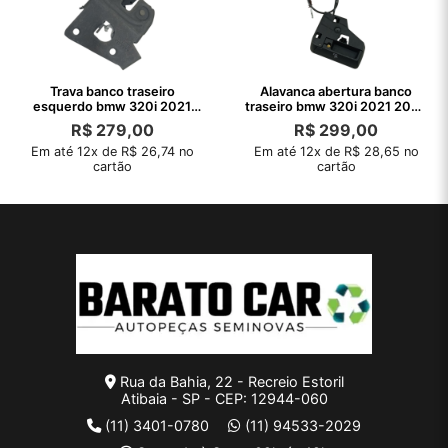
Trava banco traseiro
Alavanca abertura banco
esquerdo bmw 320i 2021
traseiro bmw 320i 2021 2022
2022 2023 2024
2023
R$
279,00
R$
299,00
Em até 12x de R$ 26,74 no
Em até 12x de R$ 28,65 no
cartão
cartão
Rua da Bahia, 22 - Recreio Estoril
Atibaia - SP - CEP: 12944-060
(11) 3401-0780
(11) 94533-2029