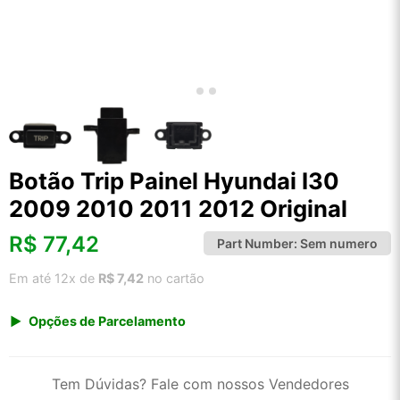
Botão Trip Painel Hyundai I30
2009 2010 2011 2012 Original
R$
77,42
Part Number:
Sem numero
Em até 12x de
R$ 7,42
no cartão
Opções de Parcelamento
1x de R$ 80,75
2x de R$ 41,50
Tem Dúvidas? Fale com nossos Vendedores
3x de R$ 27,86