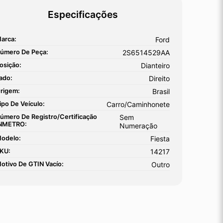
Especificações
arca:
Ford
úmero De Peça:
2S6514529AA
osição:
Dianteiro
ado:
Direito
rigem:
Brasil
ipo De Veículo:
Carro/Caminhonete
úmero De Registro/certificação
Sem
NMETRO:
Numeração
odelo:
Fiesta
KU:
14217
otivo De GTIN Vacío:
Outro