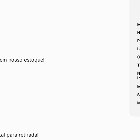
M
N
P
L
O
 em nosso estoque! 
T
N
I
M
S
M
al para retirada!