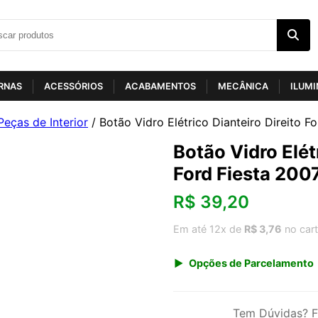
RNAS
ACESSÓRIOS
ACABAMENTOS
MECÂNICA
ILUM
Peças de Interior
/ Botão Vidro Elétrico Dianteiro Direito F
Botão Vidro Elét
Ford Fiesta 200
R$
39,20
Em até 12x de
R$ 3,76
no car
Opções de Parcelamento
1x de R$ 40,89
3x de R$ 14,11
Tem Dúvidas? F