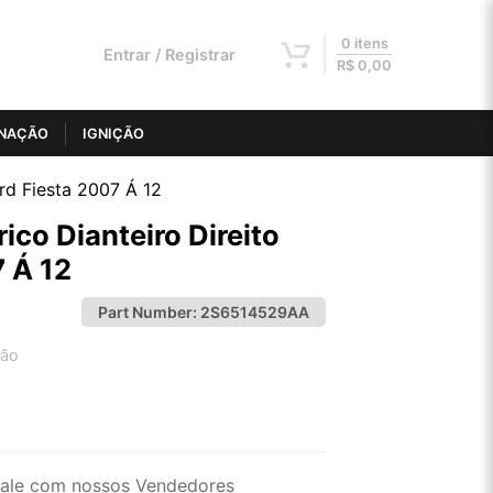
0 itens
Entrar / Registrar
R$
0,00
INAÇÃO
IGNIÇÃO
ord Fiesta 2007 Á 12
rico Dianteiro Direito
7 Á 12
Part Number:
2S6514529AA
tão
2x de R$ 21,01
4x de R$ 10,66
ale com nossos Vendedores