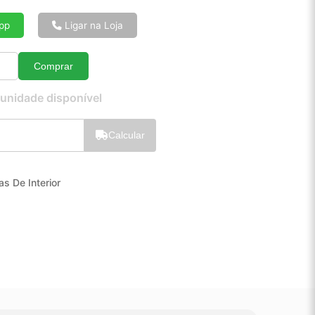
6x de R$ 7,20
8x de R$ 5,48
pp
Ligar na Loja
10x de R$ 4,44
12x de R$ 3,76
Comprar
Quantidade
 unidade disponível
Calcular
s De Interior