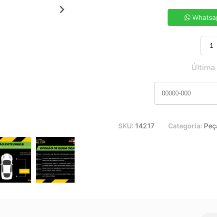
5x de R$ 8,58
7x de R$ 6,21
Whatsa
9x de R$ 4,91
11x de R$ 4,08
Última
SKU:
14217
Categoria:
Peça