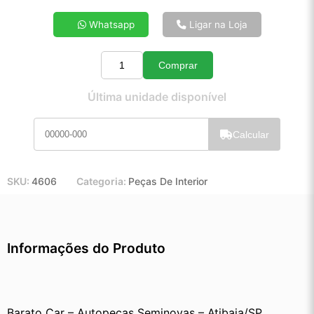
4x de R$ 12,66
Whatsapp
Ligar na Loja
5x de R$ 10,19
6x de R$ 8,55
Comprar
7x de R$ 7,37
Quantidade
8x de R$ 6,51
Última unidade disponível
9x de R$ 5,83
10x de R$ 5,27
Calcular
11x de R$ 4,85
12x de R$ 4,46
SKU:
4606
Categoria:
Peças De Interior
Informações do Produto
Barato Car – Autopeças Seminovas – Atibaia/SP