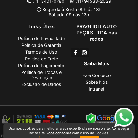
(11) 3401-0780
(11) 94533-2029
Segunda à Sexta 09h ás 18h
Sábado 09h ás 13h
Links Úteis
PRAGLIOLI AUTO
PEÇAS LTDA nas
Política de Privacidade
redes
Política de Garantia
Termos de Uso
Política de Frete
Saiba Mais
Política de Pagamento
Política de Trocas e
Fale Conosco
Devolução
Sobre Nós
Exclusão de Dados
Intranet
Usamos cookies para melhorar a sua experiência no nosso site. Ao navegar
PRAGLIOLI AUTO PEÇAS LTDA
2026 CREATED BY
VAAPT
neste site,
você concorda
com o uso de Cookies.
PRAGLIOLI AUTO PEÇAS LTDA
é uma empresa inscrita no CNPJ
27.381.736/0001-