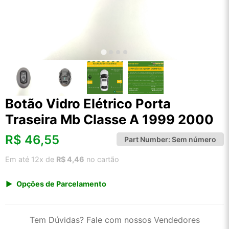
Botão Vidro Elétrico Porta
Traseira Mb Classe A 1999 2000
R$
46,55
Part Number:
Sem número
Em até 12x de
R$ 4,46
no cartão
Opções de Parcelamento
1x de R$ 48,55
2x de R$ 24,95
Tem Dúvidas? Fale com nossos Vendedores
3x de R$ 16,75