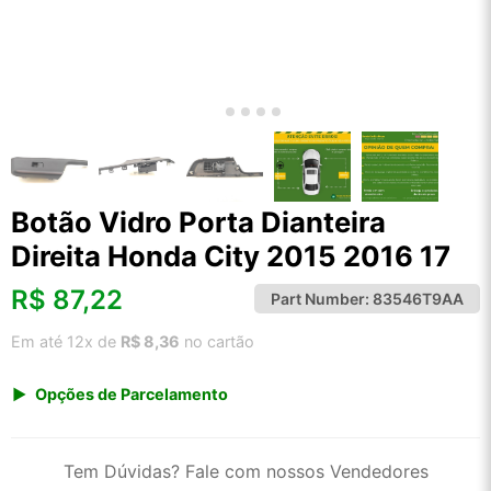
Botão Vidro Porta Dianteira
Direita Honda City 2015 2016 17
R$
87,22
Part Number:
83546T9AA
Em até 12x de
R$ 8,36
no cartão
Opções de Parcelamento
1x de R$ 90,97
2x de R$ 46,75
Tem Dúvidas? Fale com nossos Vendedores
3x de R$ 31,38