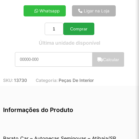
4x de R$ 23,71
Whatsapp
Ligar na Loja
5x de R$ 19,10
6x de R$ 16,03
Comprar
7x de R$ 13,82
Quantidade
8x de R$ 12,19
Última unidade disponível
9x de R$ 10,92
10x de R$ 9,88
Calcular
11x de R$ 9,08
12x de R$ 8,36
SKU:
13730
Categoria:
Peças De Interior
Informações do Produto
Barato Car – Autopeças Seminovas – Atibaia/SP