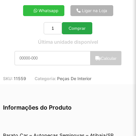
4x de R$ 26,64
Whatsapp
Ligar na Loja
5x de R$ 21,46
6x de R$ 18,01
Comprar
7x de R$ 15,53
Quantidade
8x de R$ 13,70
Última unidade disponível
9x de R$ 12,27
10x de R$ 11,10
Calcular
11x de R$ 10,20
12x de R$ 9,39
SKU:
11559
Categoria:
Peças De Interior
Informações do Produto
Barato Car – Autopeças Seminovas – Atibaia/SP