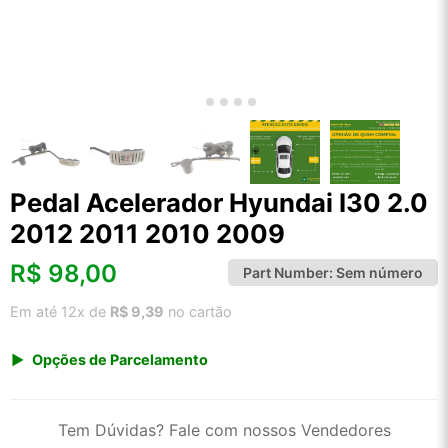
Pedal Acelerador Hyundai I30 2.0
2012 2011 2010 2009
R$
98,00
Part Number:
Sem número
Em até 12x de
R$ 9,39
no cartão
Opções de Parcelamento
1x de R$ 102,21
2x de R$ 52,53
Tem Dúvidas? Fale com nossos Vendedores
3x de R$ 35,26