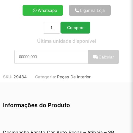
4x de R$ 26,38
Whatsapp
Ligar na Loja
5x de R$ 21,25
6x de R$ 17,83
Comprar
7x de R$ 15,37
Quantidade
8x de R$ 13,56
Última unidade disponível
9x de R$ 12,15
10x de R$ 10,99
Calcular
11x de R$ 10,10
12x de R$ 9,30
SKU:
29484
Categoria:
Peças De Interior
Informações do Produto
Desmanche Barato Car Auto Peças – Atibaia – SP