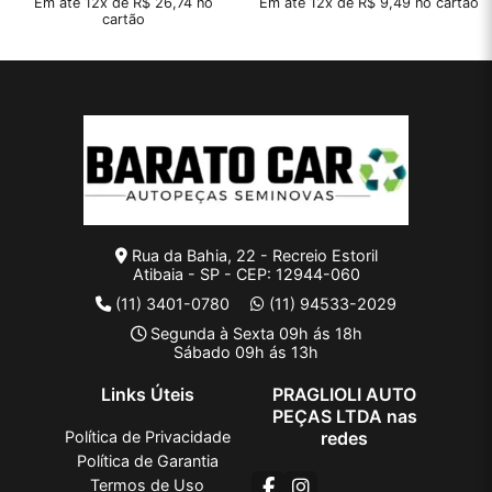
Em até 12x de R$ 26,74 no
Em até 12x de R$ 9,49 no cartão
cartão
Rua da Bahia, 22 - Recreio Estoril
Atibaia - SP - CEP: 12944-060
(11) 3401-0780
(11) 94533-2029
Segunda à Sexta 09h ás 18h
Sábado 09h ás 13h
Links Úteis
PRAGLIOLI AUTO
PEÇAS LTDA nas
Política de Privacidade
redes
Política de Garantia
Termos de Uso