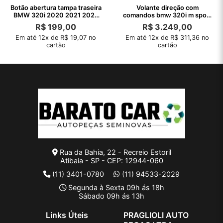
Botão abertura tampa traseira
Volante direção com
BMW 320i 2020 2021 2022
comandos bmw 320i m sport
2023
2021 desgaste
R$
199,00
R$
3.249,00
Em até 12x de R$ 19,07 no
Em até 12x de R$ 311,36 no
cartão
cartão
Rua da Bahia, 22 - Recreio Estoril
Atibaia - SP - CEP: 12944-060
(11) 3401-0780
(11) 94533-2029
Segunda à Sexta 09h ás 18h
Sábado 09h ás 13h
Links Úteis
PRAGLIOLI AUTO