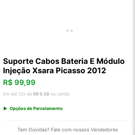
Suporte Cabos Bateria E Módulo
Injeção Xsara Picasso 2012
R$
99,99
Em até 12x de
R$ 9,58
no cartão
Opções de Parcelamento
1x de R$ 104,29
2x de R$ 53,59
Tem Dúvidas? Fale com nossos Vendedores
3x de R$ 35,98