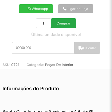
4x de R$ 27,18
Whatsapp
Ligar na Loja
5x de R$ 21,90
6x de R$ 18,37
Comprar
7x de R$ 15,84
Quantidade
8x de R$ 13,97
Última unidade disponível
9x de R$ 12,52
10x de R$ 11,33
Calcular
11x de R$ 10,41
12x de R$ 9,58
SKU:
9721
Categoria:
Peças De Interior
Informações do Produto
Barato Car – Autopeças Seminovas – Atibaia/SP