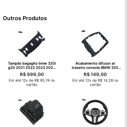
Outros Produtos
Tampão bagagito bmw 320i
Acabamento difusor ar
g20 2021 2022 2023 2024
traseiro console BMW 320i
2025
2020 2021 22
R$
999,00
R$
149,00
Em até 12x de R$ 95,74 no
Em até 12x de R$ 14,28 no
cartão
cartão