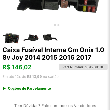
Caixa Fusível Interna Gm Onix 1.0
8v Joy 2014 2015 2016 2017
R$
146,02
Part Number:
2B128010F
Em até 12x de
R$ 13,99
no cartão
Opções de Parcelamento
1x de R$ 152,30
2x de R$ 78,27
Tem Dúvidas? Fale com nossos Vendedores
3x de R$ 52,54