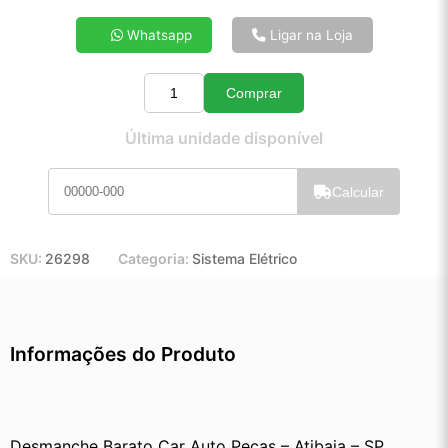
4x de R$ 39,70
Whatsapp
Ligar na Loja
5x de R$ 31,98
6x de R$ 26,83
Comprar
7x de R$ 23,13
Quantidade
8x de R$ 20,41
Última unidade disponível
9x de R$ 18,28
10x de R$ 16,54
Calcular
11x de R$ 15,20
12x de R$ 13,99
SKU:
26298
Categoria:
Sistema Elétrico
Informações do Produto
Desmanche Barato Car Auto Peças – Atibaia – SP