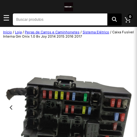
☰
0
Início
/
Loja
/
Peças de Carros e Caminhonetes
/
Sistema Elétrico
/ Caixa Fusível
Interna Gm Onix 1.0 8v Joy 2014 2015 2016 2017