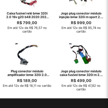
Caixa fusível relé bmw 320i
Jogo plug conector módulo
2.0 16v g20 b48 2020 2021
injeção bmw 320i m sport 2.0
2022
2021
R$
799,00
R$
999,00
Em até 12x de R$ 76,57 no
Em até 12x de R$ 95,74 no
cartão
cartão
Plug conector módulo
Jogo plug conector módulo
amplificador bmw 320i 2.0
caixa fusível bmw 320i m 2.0
2021 2022
2021
R$
189,00
R$
499,00
Em até 12x de R$ 18,11 no cartão
Em até 12x de R$ 47,82 no
cartão