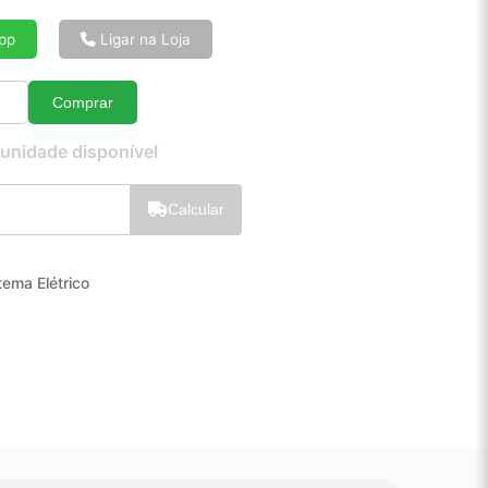
6x de R$ 17,83
8x de R$ 13,56
pp
Ligar na Loja
10x de R$ 10,99
12x de R$ 9,30
Comprar
Quantidade
 unidade disponível
Calcular
tema Elétrico