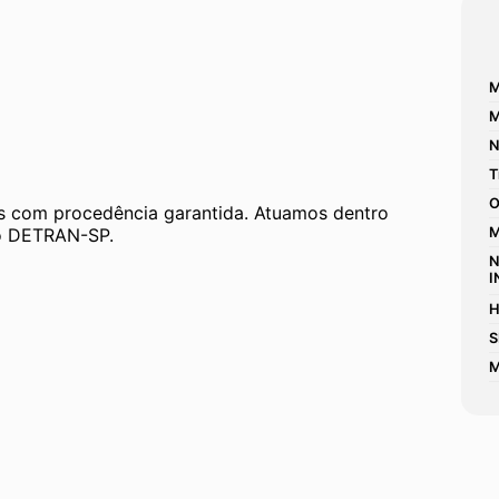
M
M
N
T
O
 com procedência garantida. Atuamos dentro 
 ao DETRAN-SP.
M
N
I
H
S
M