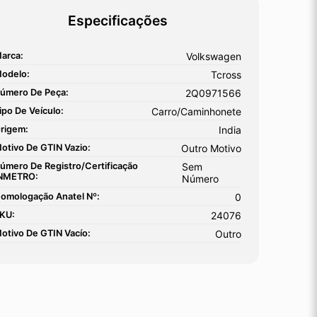
Especificações
arca:
Volkswagen
odelo:
Tcross
úmero De Peça:
2Q0971566
ipo De Veículo:
Carro/Caminhonete
rigem:
India
otivo De GTIN Vazio:
Outro Motivo
úmero De Registro/certificação
Sem
NMETRO:
Número
omologação Anatel Nº:
0
KU:
24076
otivo De GTIN Vacío:
Outro