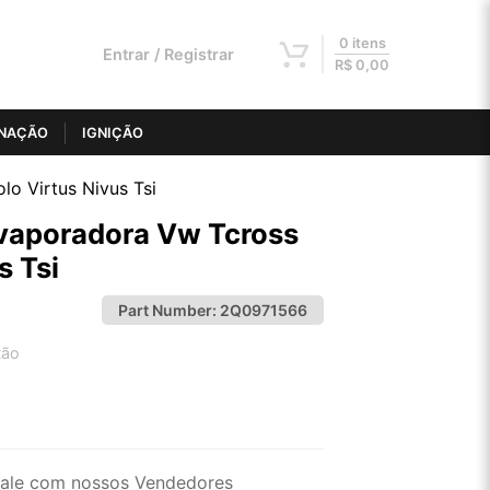
0 itens
Entrar / Registrar
R$
0,00
INAÇÃO
IGNIÇÃO
o Virtus Nivus Tsi
Evaporadora Vw Tcross
s Tsi
Part Number:
2Q0971566
tão
2x de R$ 52,00
4x de R$ 26,38
ale com nossos Vendedores