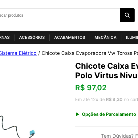
RNAS
ACESSÓRIOS
ACABAMENTOS
MECÂNICA
ILUM
Sistema Elétrico
/ Chicote Caixa Evaporadora Vw Tcross Pol
Chicote Caixa 
Polo Virtus Nivu
R$
97,02
Em até 12x de
R$ 9,30
no car
Opções de Parcelamento
1x de R$ 101,19
3x de R$ 34,91
Tem Dúvidas? F