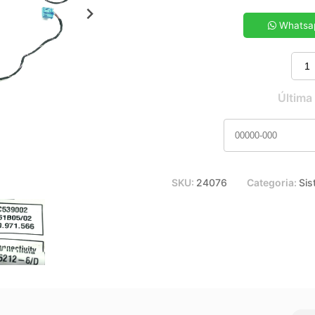
5x de R$ 21,25
7x de R$ 15,37
Whatsa
9x de R$ 12,15
11x de R$ 10,10
Última
SKU:
24076
Categoria:
Sis