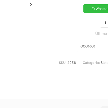
5x de R$ 10,73
7x de R$ 7,76
Whatsa
9x de R$ 6,13
11x de R$ 5,10
Última
SKU:
4256
Categoria:
Sist