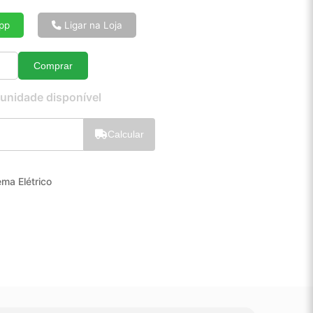
6x de R$ 9,00
8x de R$ 6,85
pp
Ligar na Loja
10x de R$ 5,55
12x de R$ 4,69
Comprar
Quantidade
 unidade disponível
Calcular
ema Elétrico