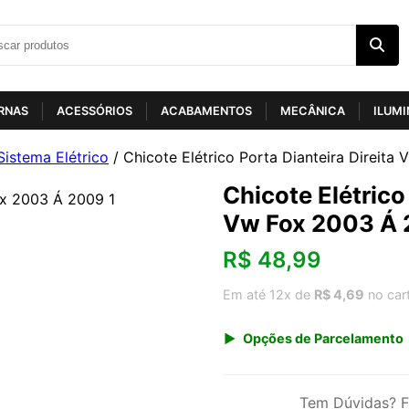
RNAS
ACESSÓRIOS
ACABAMENTOS
MECÂNICA
ILUM
Sistema Elétrico
/ Chicote Elétrico Porta Dianteira Direit
Chicote Elétrico
Vw Fox 2003 Á
R$
48,99
Em até 12x de
R$ 4,69
no car
Opções de Parcelamento
1x de R$ 51,10
3x de R$ 17,63
Tem Dúvidas? F