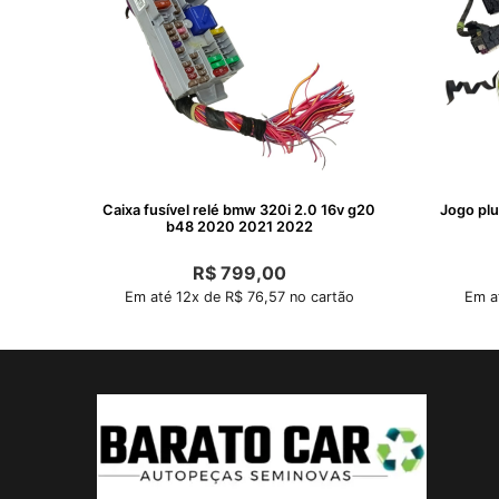
Caixa fusível relé bmw 320i 2.0 16v g20
Jogo pl
b48 2020 2021 2022
R$
799,00
Em até 12x de R$ 76,57 no cartão
Em a