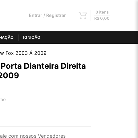
0 itens
Entrar / Registrar
R$
0,00
INAÇÃO
IGNIÇÃO
a Vw Fox 2003 Á 2009
 Porta Dianteira Direita
 2009
tão
2x de R$ 26,26
4x de R$ 13,32
ale com nossos Vendedores