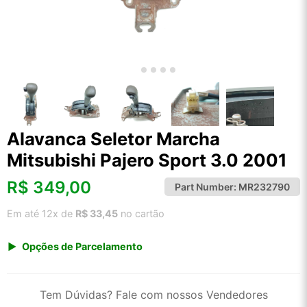
Alavanca Seletor Marcha
Mitsubishi Pajero Sport 3.0 2001
R$
349,00
Part Number:
MR232790
Em até 12x de
R$ 33,45
no cartão
Opções de Parcelamento
1x de R$ 364,01
2x de R$ 187,06
Tem Dúvidas? Fale com nossos Vendedores
3x de R$ 125,58