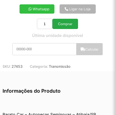
4x de R$ 94,88
Whatsapp
Ligar na Loja
5x de R$ 76,43
6x de R$ 64,13
Comprar
7x de R$ 55,29
Quantidade
8x de R$ 48,77
Última unidade disponível
9x de R$ 43,70
10x de R$ 39,54
Calcular
11x de R$ 36,33
12x de R$ 33,45
SKU:
27453
Categoria:
Transmissão
Informações do Produto
Barato Car – Autopeças Seminovas – Atibaia/SP