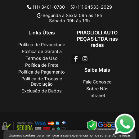
(11) 3401-0780
(11) 94533-2029
Segunda à Sexta 09h ás 18h
Sábado 09h ás 13h
Links Úteis
PRAGLIOLI AUTO
PEÇAS LTDA nas
Política de Privacidade
redes
Política de Garantia
Termos de Uso
Política de Frete
Saiba Mais
Política de Pagamento
Política de Trocas e
Fale Conosco
Devolução
Sobre Nós
Exclusão de Dados
Intranet
Usamos cookies para melhorar a sua experiência no nosso site. Ao navegar
PRAGLIOLI AUTO PEÇAS LTDA
2026 CREATED BY
VAAPT