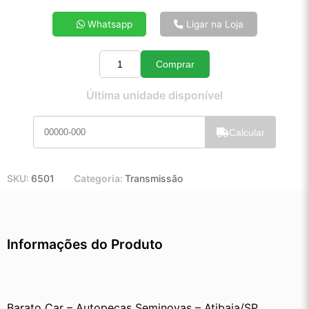
4x de R$ 64,31
Whatsapp
Ligar na Loja
5x de R$ 51,80
6x de R$ 43,47
Comprar
7x de R$ 37,48
Quantidade
8x de R$ 33,06
Última unidade disponível
9x de R$ 29,62
10x de R$ 26,80
Calcular
11x de R$ 24,62
12x de R$ 22,67
SKU:
6501
Categoria:
Transmissão
Informações do Produto
Barato Car – Autopeças Seminovas – Atibaia/SP