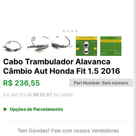
Cabo Trambulador Alavanca
Câmbio Aut Honda Fit 1.5 2016
R$
236,55
Part Number:
Sem número
Em até 12x de
R$ 22,67
no cartão
Opções de Parcelamento
1x de R$ 246,72
2x de R$ 126,79
Tem Dúvidas? Fale com nossos Vendedores
3x de R$ 85,12