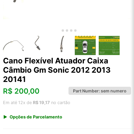
Cano Flexível Atuador Caixa
Câmbio Gm Sonic 2012 2013
20141
R$
200,00
Part Number:
sem numero
Em até 12x de
R$ 19,17
no cartão
Opções de Parcelamento
1x de R$ 208,60