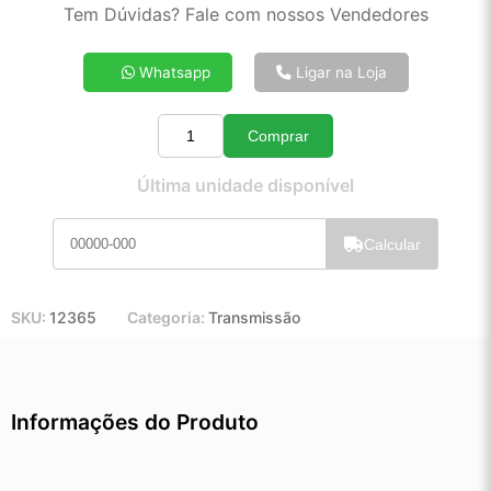
2x de R$ 107,20
Tem Dúvidas? Fale com nossos Vendedores
3x de R$ 71,97
4x de R$ 54,38
Whatsapp
Ligar na Loja
5x de R$ 43,80
6x de R$ 36,75
Comprar
7x de R$ 31,69
Quantidade
8x de R$ 27,95
Última unidade disponível
9x de R$ 25,04
10x de R$ 22,66
Calcular
11x de R$ 20,82
12x de R$ 19,17
SKU:
12365
Categoria:
Transmissão
Informações do Produto