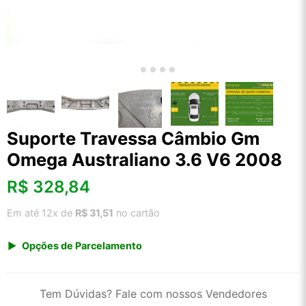
Suporte Travessa Câmbio Gm
Omega Australiano 3.6 V6 2008
R$
328,84
Em até 12x de
R$ 31,51
no cartão
Opções de Parcelamento
1x de R$ 342,98
2x de R$ 176,26
Tem Dúvidas? Fale com nossos Vendedores
3x de R$ 118,33