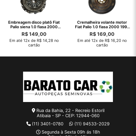
Embreagem disco platô Fiat
Cremalheira volante motor
Palio siena 1.0 fiasa 2000
Fiat Palio 1.0 fiasa 2000 1999
1999
98
R$
149,00
R$
169,00
Em até 12x de R$ 14,28 no
Em até 12x de R$ 16,20 no
cartão
cartão
Rua da Bahia, 22 - Recreio Estoril
Atibaia - SP - CEP: 12944-060
(11) 3401-0780
(11) 94533-2029
Segunda à Sexta 09h ás 18h