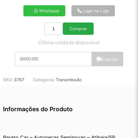
4x de R$ 89,40
Whatsapp
Ligar na Loja
5x de R$ 72,02
6x de R$ 60,42
Comprar
7x de R$ 52,10
Quantidade
8x de R$ 45,96
Última unidade disponível
9x de R$ 41,18
10x de R$ 37,26
Calcular
11x de R$ 34,23
12x de R$ 31,51
SKU:
3767
Categoria:
Transmissão
Informações do Produto
Barato Car – Autopeças Seminovas – Atibaia/SP