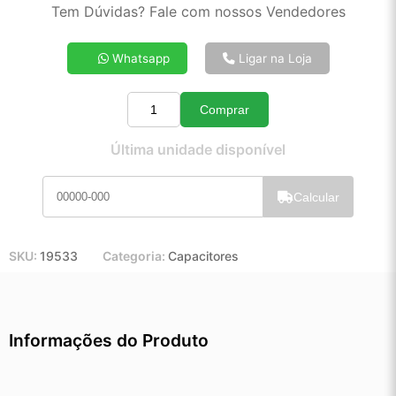
2x de R$ 65,69
Tem Dúvidas? Fale com nossos Vendedores
3x de R$ 44,10
4x de R$ 33,32
Whatsapp
Ligar na Loja
5x de R$ 26,84
6x de R$ 22,52
Comprar
7x de R$ 19,42
Quantidade
8x de R$ 17,13
Última unidade disponível
9x de R$ 15,35
10x de R$ 13,88
Calcular
11x de R$ 12,76
12x de R$ 11,74
SKU:
19533
Categoria:
Capacitores
Informações do Produto