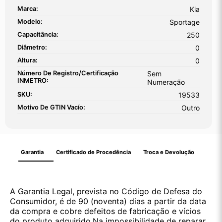
Marca:
Kia
Modelo:
Sportage
Capacitância:
250
Diâmetro:
0
Altura:
0
Número De Registro/certificação
Sem
INMETRO:
Numeração
SKU:
19533
Motivo De GTIN Vacío:
Outro
Garantia
Certificado de Procedência
Troca e Devolução
A Garantia Legal, prevista no Código de Defesa do
Consumidor, é de 90 (noventa) dias a partir da data
da compra e cobre defeitos de fabricação e vícios
do produto adquirido.Na impossibilidade de reparar