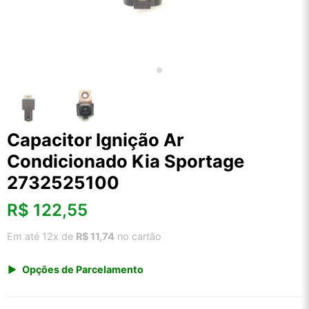
Capacitor Ignição Ar
Condicionado Kia Sportage
2732525100
R$
122,55
Em até 12x de
R$ 11,74
no cartão
Opções de Parcelamento
1x de R$ 127,82