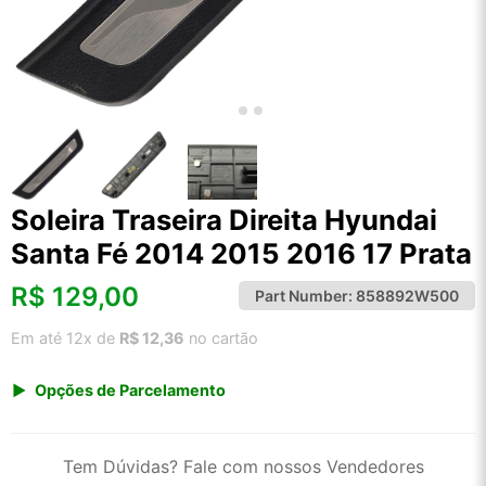
Soleira Traseira Direita Hyundai
Santa Fé 2014 2015 2016 17 Prata
R$
129,00
Part Number:
858892W500
Em até 12x de
R$ 12,36
no cartão
Opções de Parcelamento
1x de R$ 134,55
2x de R$ 69,14
Tem Dúvidas? Fale com nossos Vendedores
3x de R$ 46,42