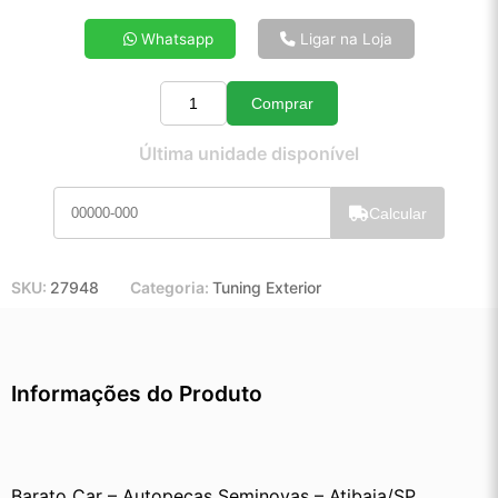
4x de R$ 35,07
Whatsapp
Ligar na Loja
5x de R$ 28,25
6x de R$ 23,70
Comprar
7x de R$ 20,44
Quantidade
8x de R$ 18,03
Última unidade disponível
9x de R$ 16,15
10x de R$ 14,62
Calcular
11x de R$ 13,43
12x de R$ 12,36
SKU:
27948
Categoria:
Tuning Exterior
Informações do Produto
Barato Car – Autopeças Seminovas – Atibaia/SP